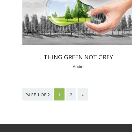
THING GREEN NOT GREY
Audio
PAGE 1 OF 2
1
2
»