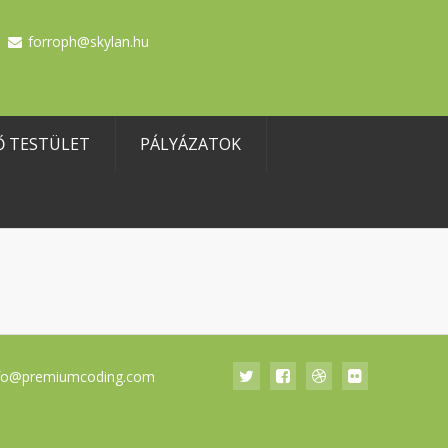
forroph@skylan.hu
Ő TESTÜLET
PÁLYÁZATOK
fo@premiumcoding.com