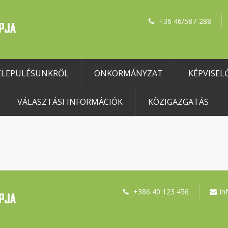
+36 46/587-288
ELEPÜLÉSÜNKRŐL
ÖNKORMÁNYZAT
KÉPVISEL
VÁLASZTÁSI INFORMÁCIÓK
KÖZIGAZGATÁS
+386 40 123 456
in