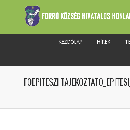
KEZDŐLAP
HÍREK
T
szköztár megnyitása
FOEPITESZI TAJEKOZTATO_EPITE