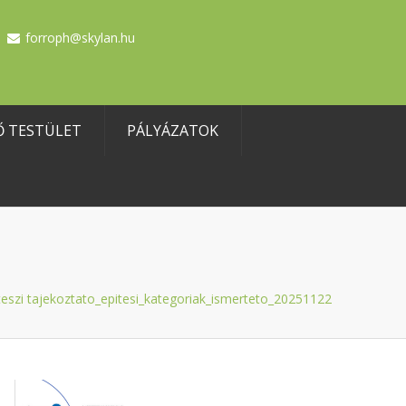
forroph@skylan.hu
Ő TESTÜLET
PÁLYÁZATOK
teszi tajekoztato_epitesi_kategoriak_ismerteto_20251122