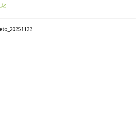
LÁS
rteto_20251122