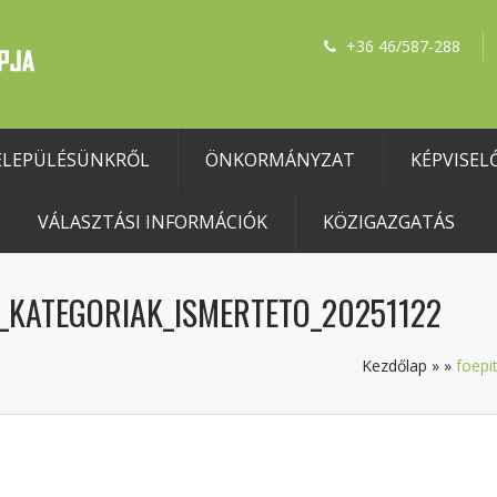
+36 46/587-288
ELEPÜLÉSÜNKRŐL
ÖNKORMÁNYZAT
KÉPVISEL
VÁLASZTÁSI INFORMÁCIÓK
KÖZIGAZGATÁS
SI_KATEGORIAK_ISMERTETO_20251122
Kezdőlap
»
»
foepi