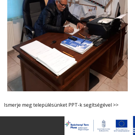
Ismerje meg településünket PPT-k segítségével >>