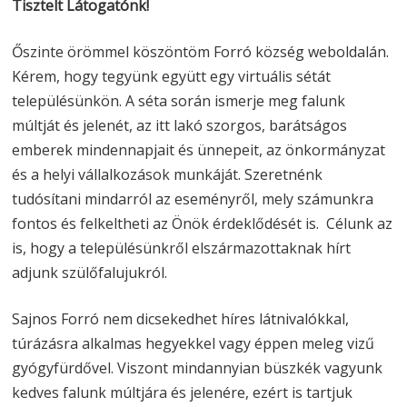
Tisztelt Látogatónk!
Őszinte örömmel köszöntöm Forró község weboldalán.
Kérem, hogy tegyünk együtt egy virtuális sétát
településünkön. A séta során ismerje meg falunk
múltját és jelenét, az itt lakó szorgos, barátságos
emberek mindennapjait és ünnepeit, az önkormányzat
és a helyi vállalkozások munkáját. Szeretnénk
tudósítani mindarról az eseményről, mely számunkra
fontos és felkeltheti az Önök érdeklődését is. Célunk az
is, hogy a településünkről elszármazottaknak hírt
adjunk szülőfalujukról.
Sajnos Forró nem dicsekedhet híres látnivalókkal,
túrázásra alkalmas hegyekkel vagy éppen meleg vizű
gyógyfürdővel. Viszont mindannyian büszkék vagyunk
kedves falunk múltjára és jelenére, ezért is tartjuk