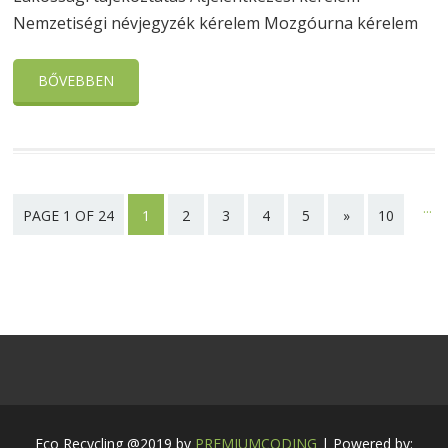
Nemzetiségi névjegyzék kérelem Mozgóurna kérelem
BŐVEBBEN
...
PAGE 1 OF 24
1
2
3
4
5
»
10
20
Last
page
Eco Recycling @2019 by
PREMIUMCODING
| Powered by: