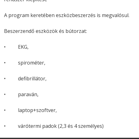
A program keretében eszközbeszerzés is megvalósul.
Beszerzendő eszközök és bútorzat:
• EKG,
• spirométer,
• defibrillátor,
• paraván,
• laptop+szoftver,
• várótermi padok (2,3 és 4 személyes)