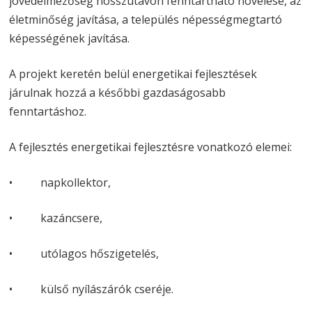
jövedelmezőség hosszútávon fenntartható növelése, az
életminőség javítása, a település népességmegtartó
képességének javítása.
A projekt keretén belül energetikai fejlesztések
járulnak hozzá a későbbi gazdaságosabb
fenntartáshoz.
A fejlesztés energetikai fejlesztésre vonatkozó elemei:
• napkollektor,
• kazáncsere,
• utólagos hőszigetelés,
• külső nyílászárók cseréje.