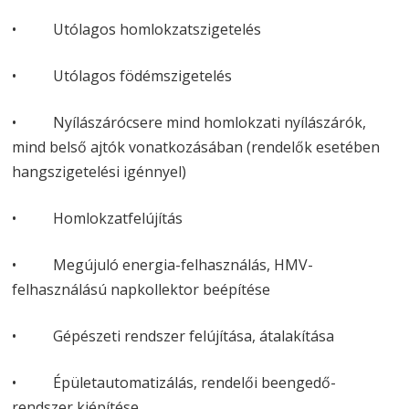
• Utólagos homlokzatszigetelés
• Utólagos födémszigetelés
• Nyílászárócsere mind homlokzati nyílászárók,
mind belső ajtók vonatkozásában (rendelők esetében
hangszigetelési igénnyel)
• Homlokzatfelújítás
• Megújuló energia-felhasználás, HMV-
felhasználású napkollektor beépítése
• Gépészeti rendszer felújítása, átalakítása
• Épületautomatizálás, rendelői beengedő-
rendszer kiépítése