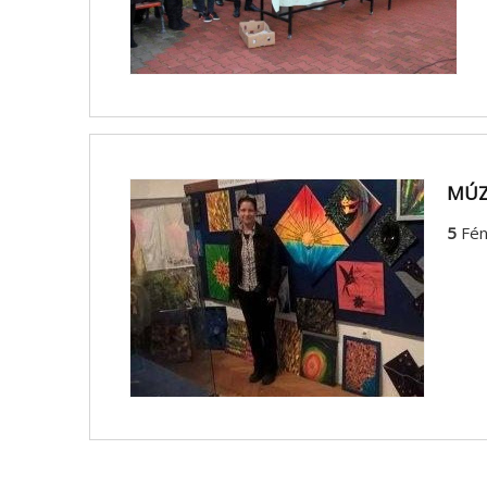
MÚZ
5
Fén