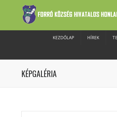
KEZDŐLAP
HÍREK
T
szköztár megnyitása
KÉPGALÉRIA