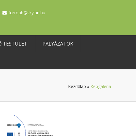
forroph@skylan.hu
Ő TESTÜLET
PÁLYÁZATOK
Kezdőlap
»
Képgaléria