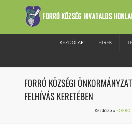
KEZDŐLAP
HÍREK
T
szköztár megnyitása
FORRÓ KÖZSÉGI ÖNKORMÁNYZAT S
FELHÍVÁS KERETÉBEN
Kezdőlap
»
FORRÓ 