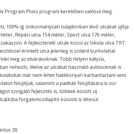
atív Program Plusz program keretében valósul meg.
i, 100%-ig önkormányzati tulajdonban lévő utcákat újítja
 méter, Répási utca 154 méter, Sport utca 176 méter,
szakaszon. A fejlesztendő utcák közül az Iskola utca TRT
esztéssel érintett utca jelenleg is szilárd burkolattal
felel meg az elvárásoknak. Több helyen kátyús,
an nehezíti, illetve az utcákat használó autósoknak is
rkolatokat már nem lehet hatékonyan karbantartani sem.
atot felújítjuk, valamint a padkák felújítására is sor
got szolgáló fejlesztés is, többek között új
cá(k)ba forgalomcsillapító küszöb is létesül.
únius 30.