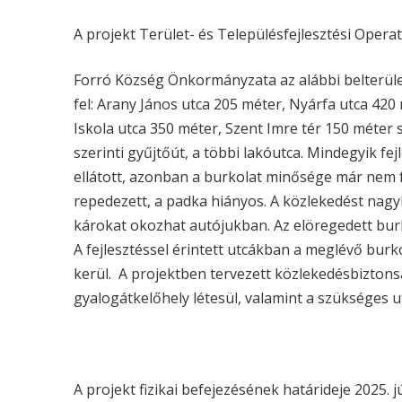
A projekt Terület- és Településfejlesztési Oper
Forró Község Önkormányzata az alábbi belterület
fel: Arany János utca 205 méter, Nyárfa utca 420
Iskola utca 350 méter, Szent Imre tér 150 méter 
szerinti gyűjtőút, a többi lakóutca. Mindegyik fejl
ellátott, azonban a burkolat minősége már nem 
repedezett, a padka hiányos. A közlekedést nagyb
károkat okozhat autójukban. Az elöregedett bu
A fejlesztéssel érintett utcákban a meglévő burkol
kerül. A projektben tervezett közlekedésbiztonsá
gyalogátkelőhely létesül, valamint a szükséges ut
A projekt fizikai befejezésének határideje 2025. j