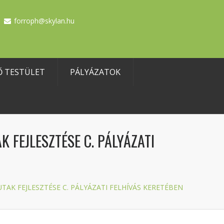
forroph@skylan.hu
Ő TESTÜLET
PÁLYÁZATOK
 FEJLESZTÉSE C. PÁLYÁZATI
AK FEJLESZTÉSE C. PÁLYÁZATI FELHÍVÁS KERETÉBEN