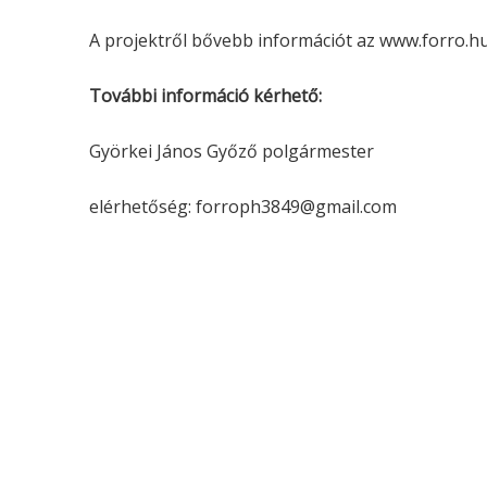
A projektről bővebb információt az www.forro.hu
További információ kérhető:
Györkei János Győző polgármester
elérhetőség: forroph3849@gmail.com