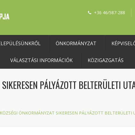
+36 46/587-288
ELEPÜLÉSÜNKRŐL
ÖNKORMÁNYZAT
KÉPVISEL
VÁLASZTÁSI INFORMÁCIÓK
KÖZIGAZGATÁS
IKERESEN PÁLYÁZOTT BELTERÜLETI UTAK
KÖZSÉGI ÖNKORMÁNYZAT SIKERESEN PÁLYÁZOTT BELTERÜLETI UT