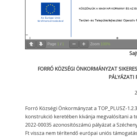
Page
1
/
1
Zoom
100%
Saj
FORRÓ KÖZSÉGI ÖNKORMÁNYZAT SIKERESE
PÁLYÁZATI 
Forró Községi Önkormányzat a TOP_PLUSZ-1.2.3–2
konstrukció keretében kívánja megvalósítani a t
2022-00035 azonosítószámú pályázat a Széchenyi
Ft vissza nem térítendő európai uniós támogatás