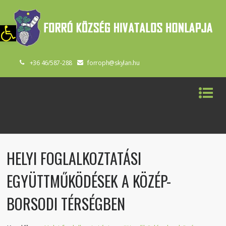
szköztár megnyitása
+36 46/587-288
forroph@skylan.hu
HELYI FOGLALKOZTATÁSI
EGYÜTTMŰKÖDÉSEK A KÖZÉP-
BORSODI TÉRSÉGBEN