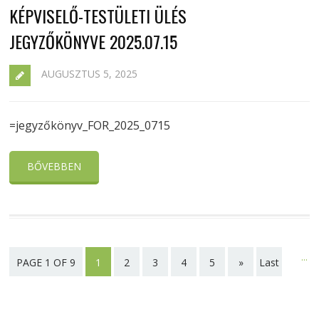
KÉPVISELŐ-TESTÜLETI ÜLÉS
JEGYZŐKÖNYVE 2025.07.15
AUGUSZTUS 5, 2025
=jegyzőkönyv_FOR_2025_0715
BŐVEBBEN
...
PAGE 1 OF 9
1
2
3
4
5
»
Last
page