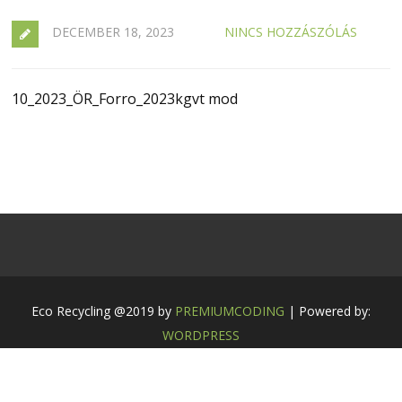
DECEMBER 18, 2023
NINCS HOZZÁSZÓLÁS
10_2023_ÖR_Forro_2023kgvt mod
Eco Recycling @2019 by
PREMIUMCODING
| Powered by:
WORDPRESS