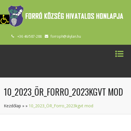
szköztár megnyitása
+36 46/587-288
forroph@skylan.hu
10_2023_ÖR_FORRO_2023KGVT MOD
Kezdőlap
»
»
10_2023_ÖR_Forro_2023kgvt mod