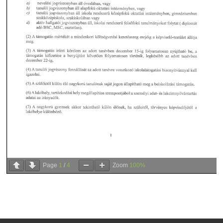
Page
1
/
4
Zoom
100%