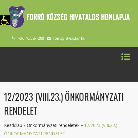
szköztár megnyitása
+36 46/587-288
forroph@skylan.hu
12/2023 (VIII.23.) ÖNKORMÁNYZATI
RENDELET
Kezdőlap
»
Önkormányzati rendeletek
»
12/2023 (VIII.23.)
ÖNKORMÁNYZATI RENDELET