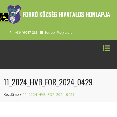
szköztár megnyitása
+36 46/587-288
forroph@skylan.hu
11_2024_HVB_FOR_2024_0429
Kezdőlap
»
11_2024_HVB_FOR_2024_0429