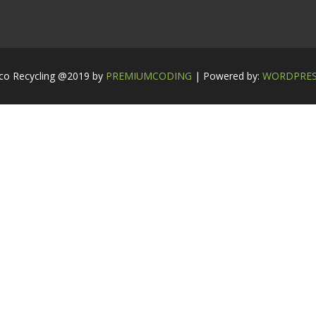
co Recycling @2019 by
PREMIUMCODING
| Powered by:
WORDPRE