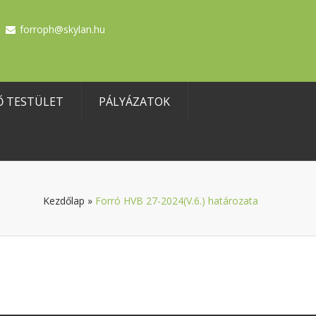
forroph@skylan.hu
Ő TESTÜLET
PÁLYÁZATOK
Kezdőlap
»
Forró HVB 27-2024(V.6.) határozata