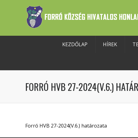
KEZDŐLAP
HÍREK
T
szköztár megnyitása
FORRÓ HVB 27-2024(V.6.) HATÁ
Forró HVB 27-2024(V.6.) határozata