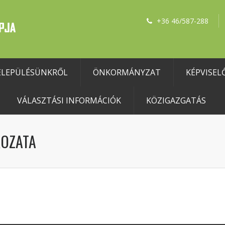
+36 46/587-288
ELEPÜLÉSÜNKRŐL
ÖNKORMÁNYZAT
KÉPVISEL
VÁLASZTÁSI INFORMÁCIÓK
KÖZIGAZGATÁS
ROZATA