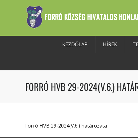
KEZDŐLAP
HÍREK
T
szköztár megnyitása
FORRÓ HVB 29-2024(V.6.) HATÁ
Forró HVB 29-2024(V.6.) határozata