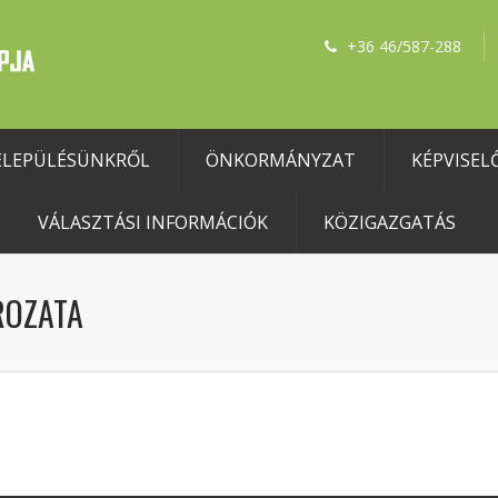
+36 46/587-288
ELEPÜLÉSÜNKRŐL
ÖNKORMÁNYZAT
KÉPVISEL
VÁLASZTÁSI INFORMÁCIÓK
KÖZIGAZGATÁS
ROZATA