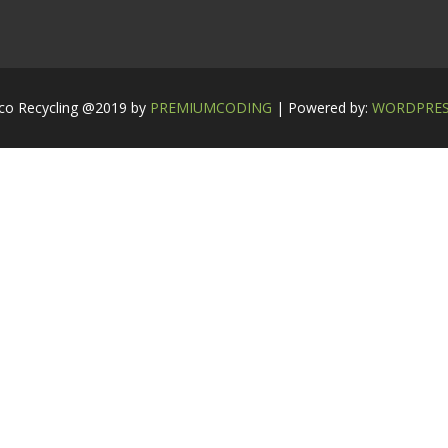
co Recycling @2019 by
PREMIUMCODING
| Powered by:
WORDPRE