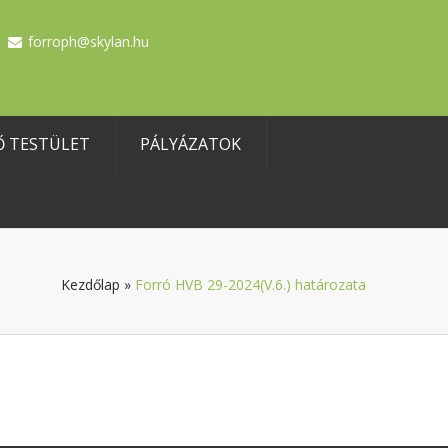
forroph@skylan.hu
Ő TESTÜLET
PÁLYÁZATOK
Kezdőlap
»
Forró HVB 29-2024(V.6.) határozata