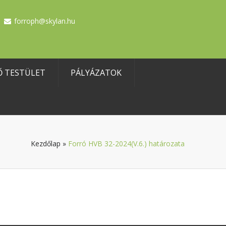
forroph@skylan.hu
Ő TESTÜLET
PÁLYÁZATOK
Kezdőlap
»
Forró HVB 32-2024(V.6.) határozata