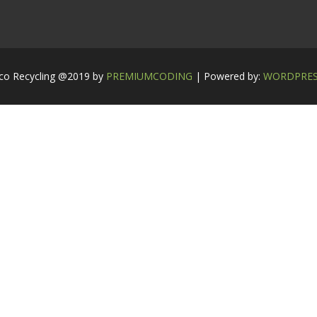
co Recycling @2019 by
PREMIUMCODING
| Powered by:
WORDPRE