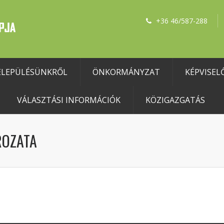
+36 46/587-288
ELEPÜLÉSÜNKRŐL
ÖNKORMÁNYZAT
KÉPVISEL
VÁLASZTÁSI INFORMÁCIÓK
KÖZIGAZGATÁS
ROZATA