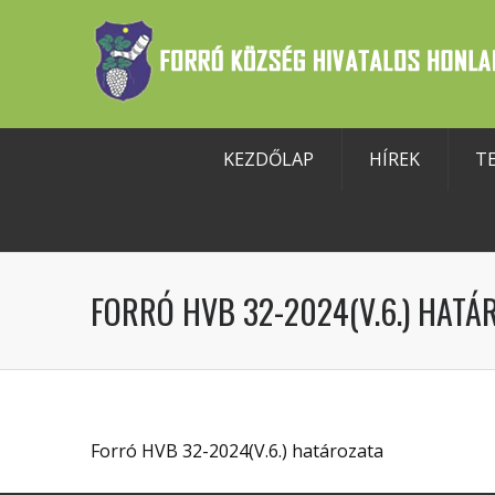
KEZDŐLAP
HÍREK
T
szköztár megnyitása
FORRÓ HVB 32-2024(V.6.) HATÁ
Forró HVB 32-2024(V.6.) határozata