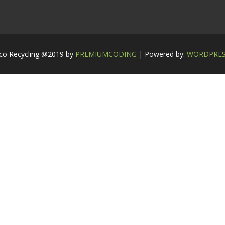
co Recycling @2019 by
PREMIUMCODING
| Powered by:
WORDPRE