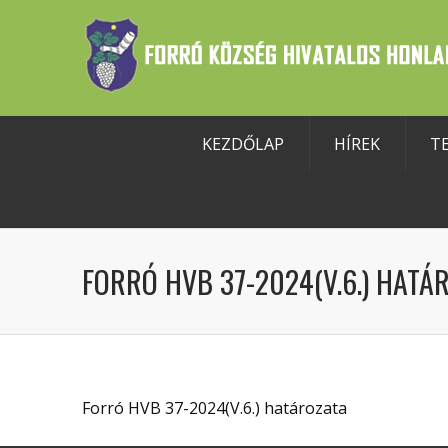
KEZDŐLAP
HÍREK
T
szköztár megnyitása
FORRÓ HVB 37-2024(V.6.) HATÁ
Forró HVB 37-2024(V.6.) határozata