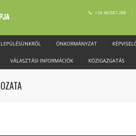
+36 46/587-288
ELEPÜLÉSÜNKRŐL
ÖNKORMÁNYZAT
KÉPVISEL
VÁLASZTÁSI INFORMÁCIÓK
KÖZIGAZGATÁS
ROZATA