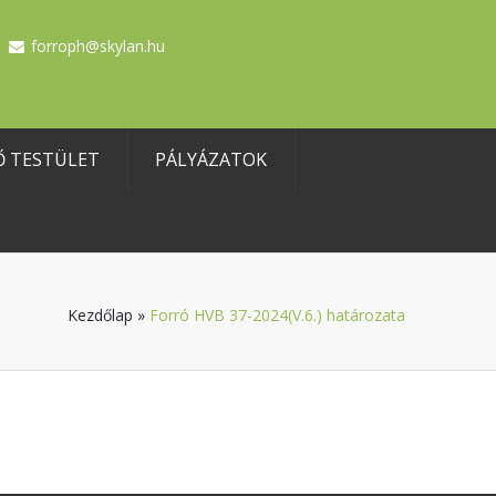
forroph@skylan.hu
Ő TESTÜLET
PÁLYÁZATOK
Kezdőlap
»
Forró HVB 37-2024(V.6.) határozata