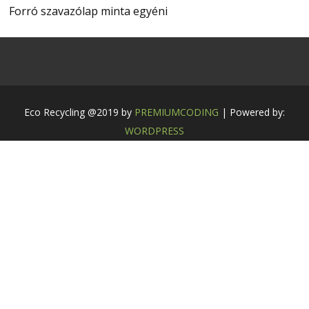
Forró szavazólap minta egyéni
Eco Recycling @2019 by
PREMIUMCODING
| Powered by:
WORDPRESS