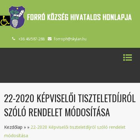
szköztár megnyitása
+36 46/587-288
forroph@skylan.hu
22-2020 KÉPVISELŐI TISZTELETDÍJRÓL
SZÓLÓ RENDELET MÓDOSÍTÁSA
Kezdőlap
»
»
22-2020 Képviselői tiszteletdíjról szóló rendelet
módosítása