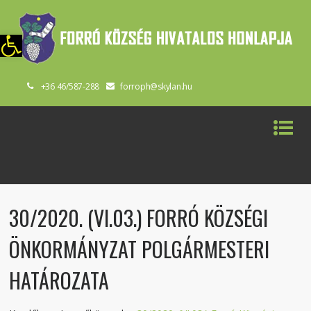
szköztár megnyitása
+36 46/587-288
forroph@skylan.hu
30/2020. (VI.03.) FORRÓ KÖZSÉGI
ÖNKORMÁNYZAT POLGÁRMESTERI
HATÁROZATA