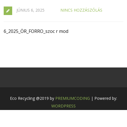
JÚNIUS 6, 2025
NINCS HOZZÁSZÓLÁS
6_2025_ÖR_FORRO_szoc r mod
Eco Recycling @2019 by
PREMIUMCODING
| Powered by:
WORDPRESS