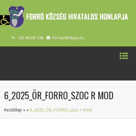
szköztár megnyitása
+36 46/587-288
forroph@skylan.hu
6_2025_ÖR_FORRO_SZOC R MOD
Kezdőlap
»
»
6_2025_ÖR_FORRO_szoc r mod