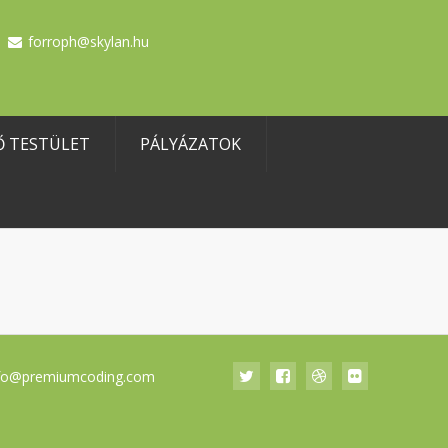
forroph@skylan.hu
Ő TESTÜLET
PÁLYÁZATOK
fo@premiumcoding.com