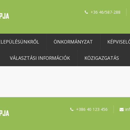
+36 46/587-288
ELEPÜLÉSÜNKRŐL
ÖNKORMÁNYZAT
KÉPVISEL
VÁLASZTÁSI INFORMÁCIÓK
KÖZIGAZGATÁS
+386 40 123 456
in