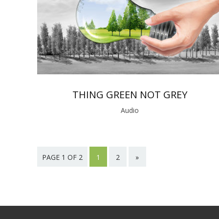
THING GREEN NOT GREY
Audio
PAGE 1 OF 2
1
2
»