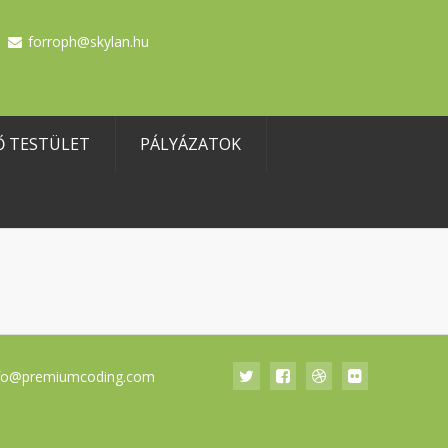
forroph@skylan.hu
Ő TESTÜLET
PÁLYÁZATOK
fo@premiumcoding.com