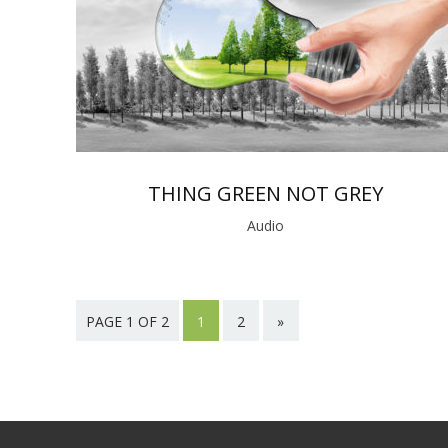
THING GREEN NOT GREY
Audio
PAGE 1 OF 2
1
2
»