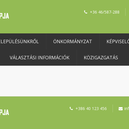
+36 46/587-288
ELEPÜLÉSÜNKRŐL
ÖNKORMÁNYZAT
KÉPVISEL
VÁLASZTÁSI INFORMÁCIÓK
KÖZIGAZGATÁS
+386 40 123 456
in