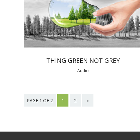
THING GREEN NOT GREY
Audio
PAGE 1 OF 2
1
2
»