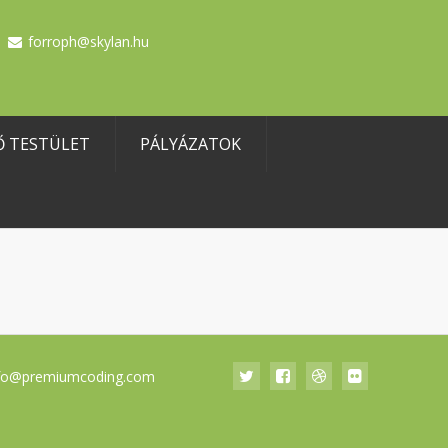
forroph@skylan.hu
Ő TESTÜLET
PÁLYÁZATOK
fo@premiumcoding.com