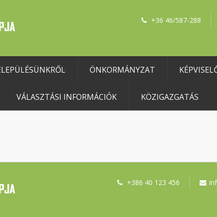
+36 46/587-288
ELEPÜLÉSÜNKRŐL
ÖNKORMÁNYZAT
KÉPVISEL
VÁLASZTÁSI INFORMÁCIÓK
KÖZIGAZGATÁS
+386 40 123 456
in