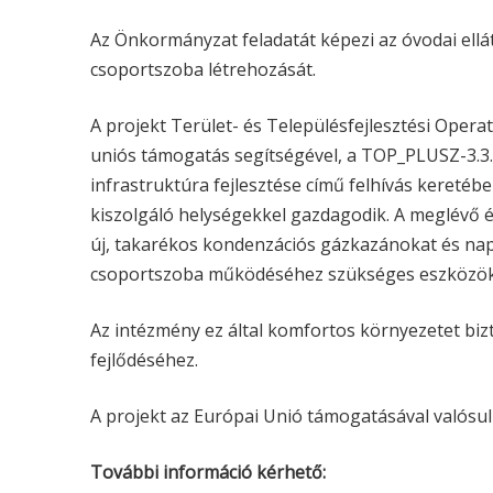
Az Önkormányzat feladatát képezi az óvodai ellá
csoportszoba létrehozását.
A projekt Terület- és Településfejlesztési Oper
uniós támogatás segítségével, a TOP_PLUSZ-3.
infrastruktúra fejlesztése című felhívás keretéb
kiszolgáló helységekkel gazdagodik. A meglévő ép
új, takarékos kondenzációs gázkazánokat és nap
csoportszoba működéséhez szükséges eszközök 
Az intézmény ez által komfortos környezetet bi
fejlődéséhez.
A projekt az Európai Unió támogatásával valósu
További információ kérhető: