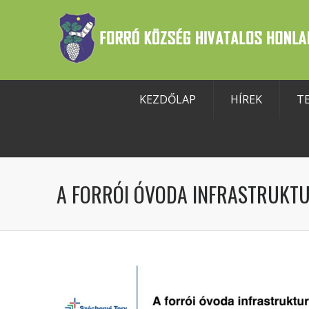
KEZDŐLAP
HÍREK
T
szköztár megnyitása
A FORRÓI ÓVODA INFRASTRUKTUR