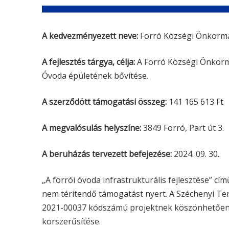
A kedvezményezett neve:
Forró Községi Önkorm
A fejlesztés tárgya, célja:
A Forró Községi Önkorm
Óvoda épületének bővítése.
A szerződött támogatási összeg:
141 165 613 Ft
A megvalósulás helyszíne:
3849 Forró, Part út 3.
A beruházás tervezett befejezése:
2024. 09. 30.
„A forrói óvoda infrastrukturális fejlesztése” c
nem térítendő támogatást nyert. A Széchenyi T
2021-00037 kódszámú projektnek köszönhetően 
korszerűsítése.