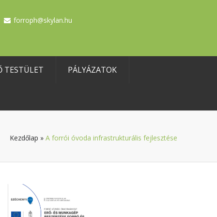
forroph@skylan.hu
Ő TESTÜLET
PÁLYÁZATOK
Kezdőlap
»
A forrói óvoda infrastrukturális fejlesztése