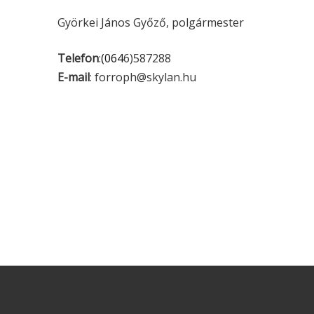
Györkei János Győző, polgármester
Telefon
:
(064
6)587288
E-mail
: forroph@skylan.hu