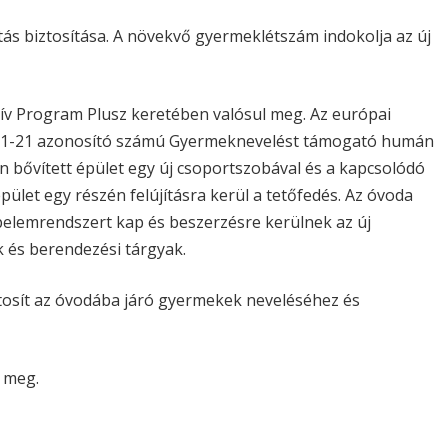
tás biztosítása. A növekvő gyermeklétszám indokolja az új
atív Program Plusz keretében valósul meg. Az európai
3.1-21 azonosító számú Gyermeknevelést támogató humán
en bővített épület egy új csoportszobával és a kapcsolódó
ület egy részén felújításra kerül a tetőfedés. Az óvoda
elemrendszert kap és beszerzésre kerülnek az új
és berendezési tárgyak.
ztosít az óvodába járó gyermekek neveléséhez és
l meg.