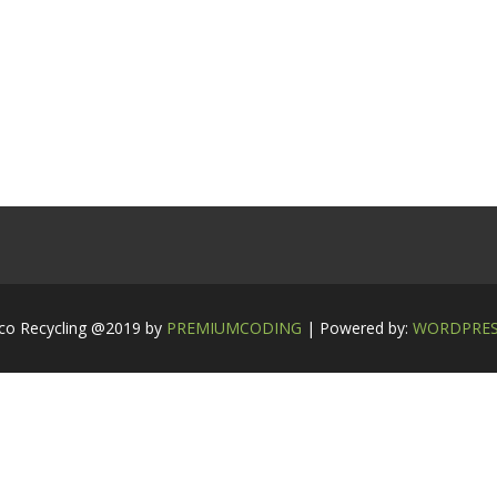
co Recycling @2019 by
PREMIUMCODING
| Powered by:
WORDPRE