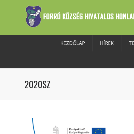
KEZDŐLAP
HÍREK
T
szköztár megnyitása
2020SZ