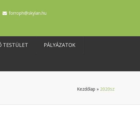
forroph@skylan.hu
Ő TESTÜLET
PÁLYÁZATOK
Kezdőlap
»
2020sz