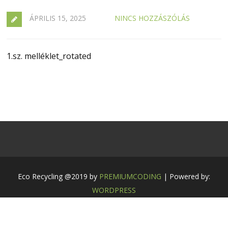
ÁPRILIS 15, 2025
NINCS HOZZÁSZÓLÁS
1.sz. melléklet_rotated
Eco Recycling @2019 by
PREMIUMCODING
| Powered by:
WORDPRESS