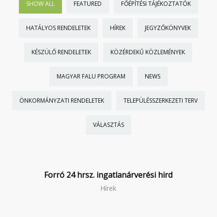
SHOW ALL
FEATURED
FŐÉPÍTÉSI TÁJÉKOZTATÓK
HATÁLYOS RENDELETEK
HÍREK
JEGYZŐKÖNYVEK
KÉSZÜLŐ RENDELETEK
KÖZÉRDEKŰ KÖZLEMÉNYEK
MAGYAR FALU PROGRAM
NEWS
ÖNKORMÁNYZATI RENDELETEK
TELEPÜLÉSSZERKEZETI TERV
VÁLASZTÁS
Forró 24 hrsz. ingatlanárverési hird
Hírek