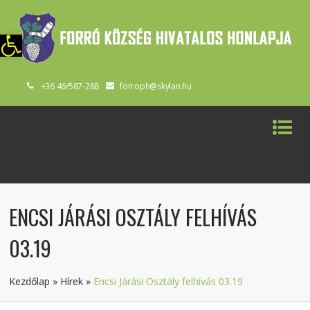
szköztár megnyitása
+36 46/587-288
forroph@skylan.hu
ENCSI JÁRÁSI OSZTÁLY FELHÍVÁS
03.19
Kezdőlap
»
Hírek
»
Encsi Járási Osztály felhívás 03.19