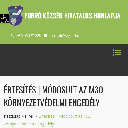
szköztár megnyitása
+36 46/587-288
forroph@skylan.hu
ÉRTESÍTÉS | MÓDOSULT AZ M30
KÖRNYEZETVÉDELMI ENGEDÉLY
Kezdőlap
»
Hírek
»
Értesítés | Módosult az M30
környezetvédelmi engedély