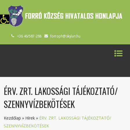
szköztár megnyitása
+36 46/587-288
forroph@skylan.hu
ÉRV. ZRT. LAKOSSÁGI TÁJÉKOZTATÓ/
SZENNYVÍZBEKÖTÉSEK
Kezdőlap
»
Hírek
»
ÉRV. ZRT. LAKOSSÁGI TÁJÉKOZTATÓ/
SZENNYVÍZBEKÖTÉSEK