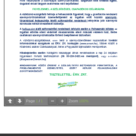
Page
1
/
1
Zoom
100%