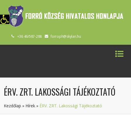
szköztár megnyitása
+36 46/587-288
forroph@skylan.hu
ÉRV. ZRT. LAKOSSÁGI TÁJÉKOZTATÓ
Kezdőlap
»
Hírek
»
ÉRV. ZRT. Lakossági Tájékoztató