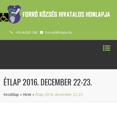
szköztár megnyitása
+36 46/587-288
forroph@skylan.hu
ÉTLAP 2016. DECEMBER 22-23.
Kezdőlap
»
Hírek
»
Étlap 2016. december 22-23.