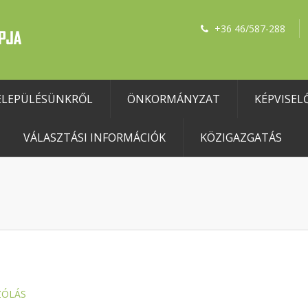
+36 46/587-288
ELEPÜLÉSÜNKRŐL
ÖNKORMÁNYZAT
KÉPVISEL
VÁLASZTÁSI INFORMÁCIÓK
KÖZIGAZGATÁS
ZÓLÁS