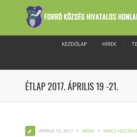
KEZDŐLAP
HÍREK
T
szköztár megnyitása
ÉTLAP 2017. ÁPRILIS 19 -21.
ÁPRILIS 13, 2017
HÍREK
NINCS HOZZÁS