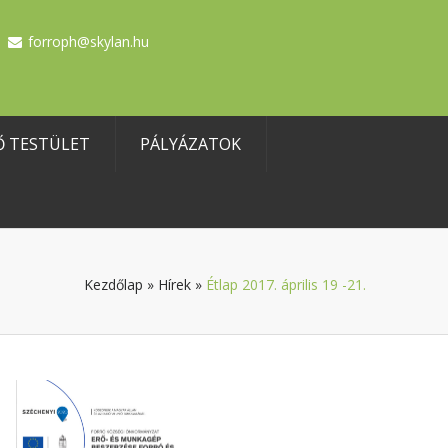
forroph@skylan.hu
Ő TESTÜLET
PÁLYÁZATOK
Kezdőlap
»
Hírek
»
Étlap 2017. április 19 -21.