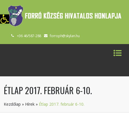
szköztár megnyitása
+36 46/587-288
forroph@skylan.hu
ÉTLAP 2017. FEBRUÁR 6-10.
Kezdőlap
»
Hírek
»
Étlap 2017. február 6-10.