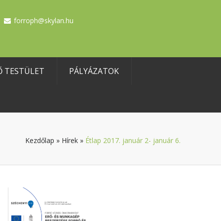
forroph@skylan.hu
Ő TESTÜLET
PÁLYÁZATOK
Kezdőlap
»
Hírek
»
Étlap 2017. január 2- január 6.