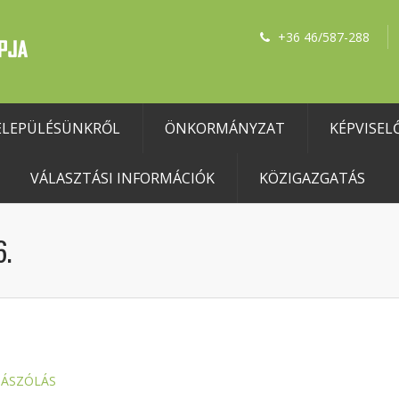
+36 46/587-288
ELEPÜLÉSÜNKRŐL
ÖNKORMÁNYZAT
KÉPVISEL
VÁLASZTÁSI INFORMÁCIÓK
KÖZIGAZGATÁS
6.
ZÁSZÓLÁS