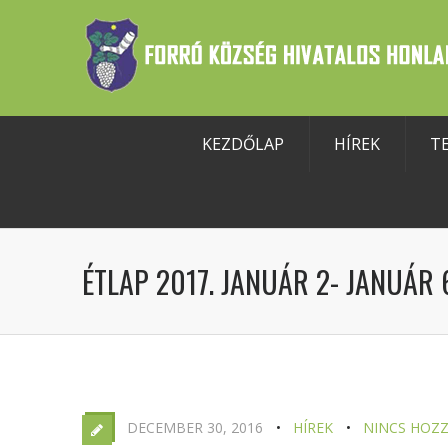
KEZDŐLAP
HÍREK
T
szköztár megnyitása
ÉTLAP 2017. JANUÁR 2- JANUÁR 
DECEMBER 30, 2016
HÍREK
NINCS HOZ