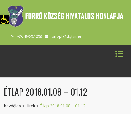
szköztár megnyitása
+36 46/587-288
forroph@skylan.hu
ÉTLAP 2018.01.08 – 01.12
Kezdőlap
»
Hírek
»
Étlap 2018.01.08 – 01.12