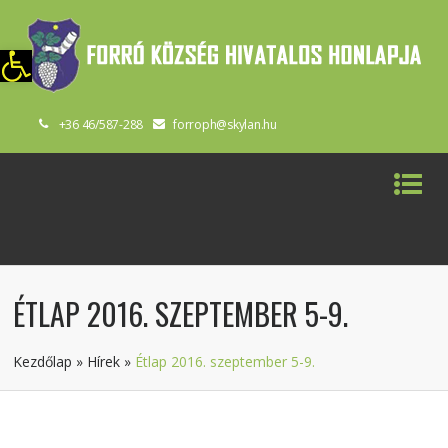
szköztár megnyitása
+36 46/587-288
forroph@skylan.hu
ÉTLAP 2016. SZEPTEMBER 5-9.
Kezdőlap
»
Hírek
»
Étlap 2016. szeptember 5-9.