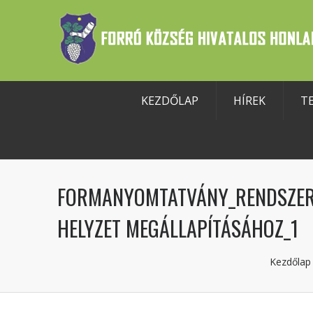
KEZDŐLAP
HÍREK
T
szköztár megnyitása
FORMANYOMTATVÁNY_RENDSZER
HELYZET MEGÁLLAPÍTÁSÁHOZ_1
Kezdőlap