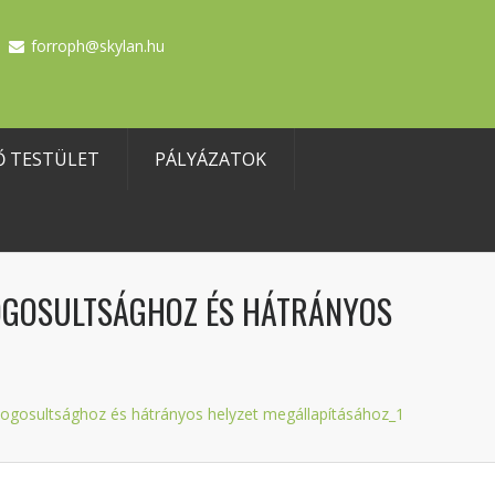
forroph@skylan.hu
Ő TESTÜLET
PÁLYÁZATOK
OGOSULTSÁGHOZ ÉS HÁTRÁNYOS
osultsághoz és hátrányos helyzet megállapításához_1