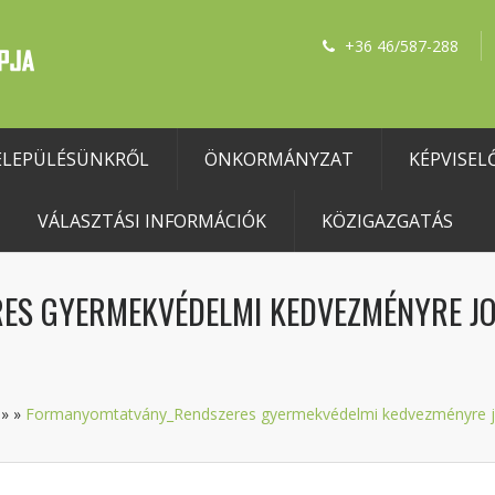
+36 46/587-288
ELEPÜLÉSÜNKRŐL
ÖNKORMÁNYZAT
KÉPVISEL
VÁLASZTÁSI INFORMÁCIÓK
KÖZIGAZGATÁS
ES GYERMEKVÉDELMI KEDVEZMÉNYRE J
»
»
Formanyomtatvány_Rendszeres gyermekvédelmi kedvezményre jog