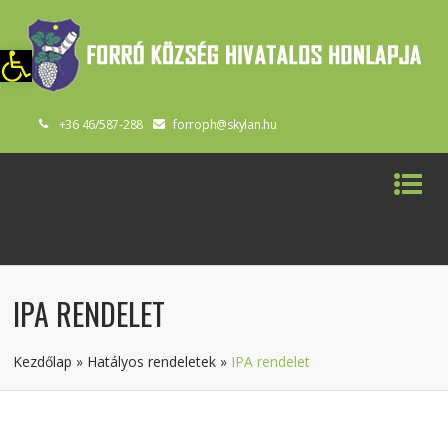
szköztár megnyitása
+36 46/587-288
forroph@skylan.hu
IPA RENDELET
Kezdőlap
»
Hatályos rendeletek
»
IPA rendelet