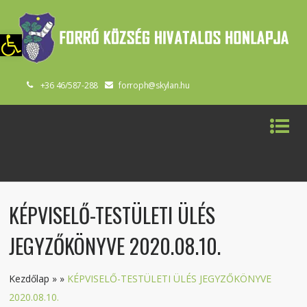
szköztár megnyitása
+36 46/587-288
forroph@skylan.hu
KÉPVISELŐ-TESTÜLETI ÜLÉS
JEGYZŐKÖNYVE 2020.08.10.
Kezdőlap
»
»
KÉPVISELŐ-TESTÜLETI ÜLÉS JEGYZŐKÖNYVE
2020.08.10.