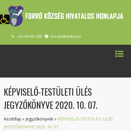
szköztár megnyitása
+36 46/587-288
forroph@skylan.hu
KÉPVISELŐ-TESTÜLETI ÜLÉS
JEGYZŐKÖNYVE 2020. 10. 07.
Kezdőlap
»
Jegyzőkönyvek
»
KÉPVISELŐ-TESTÜLETI ÜLÉS
JEGYZŐKÖNYVE 2020. 10. 07.