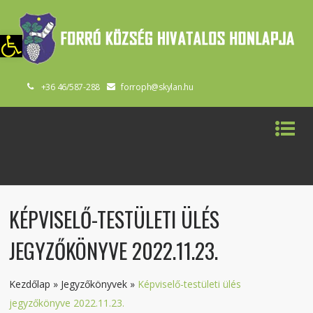
szköztár megnyitása
+36 46/587-288
forroph@skylan.hu
KÉPVISELŐ-TESTÜLETI ÜLÉS
JEGYZŐKÖNYVE 2022.11.23.
Kezdőlap
»
Jegyzőkönyvek
»
Képviselő-testületi ülés
jegyzőkönyve 2022.11.23.