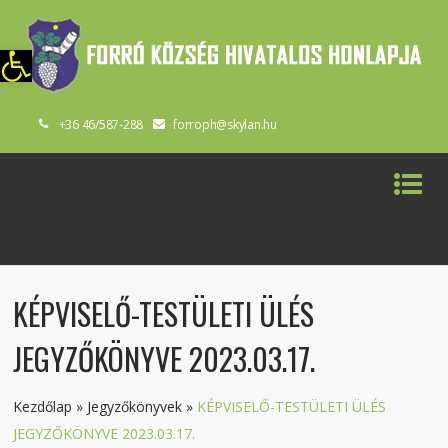
szköztár megnyitása
+36 46/587-288
forroph@skylan.hu
KÉPVISELŐ-TESTÜLETI ÜLÉS
JEGYZŐKÖNYVE 2023.03.17.
Kezdőlap
»
Jegyzőkönyvek
»
KÉPVISELŐ-TESTÜLETI ÜLÉS
JEGYZŐKÖNYVE 2023.03.17.