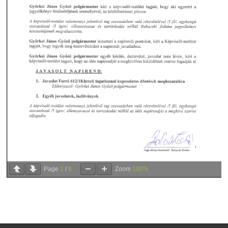
Page
1
/
6
Zoom
100%