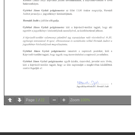
Page
1
/
22
Zoom
100%