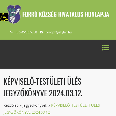
szköztár megnyitása
+36 46/587-288
forroph@skylan.hu
KÉPVISELŐ-TESTÜLETI ÜLÉS
JEGYZŐKÖNYVE 2024.03.12.
Kezdőlap
»
Jegyzőkönyvek
»
KÉPVISELŐ-TESTÜLETI ÜLÉS
JEGYZŐKÖNYVE 2024.03.12.