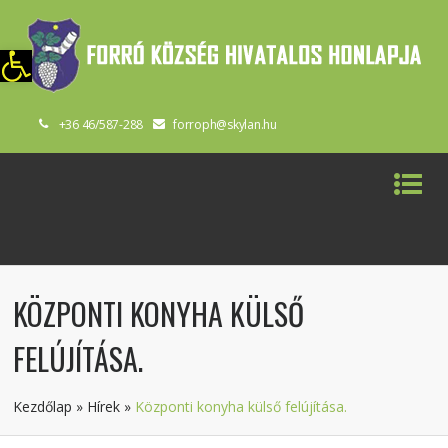
szköztár megnyitása
+36 46/587-288
forroph@skylan.hu
KÖZPONTI KONYHA KÜLSŐ
FELÚJÍTÁSA.
Kezdőlap
»
Hírek
»
Központi konyha külső felújítása.