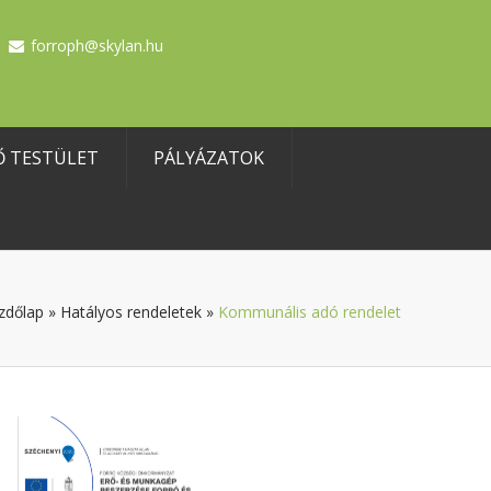
forroph@skylan.hu
Ő TESTÜLET
PÁLYÁZATOK
zdőlap
»
Hatályos rendeletek
»
Kommunális adó rendelet