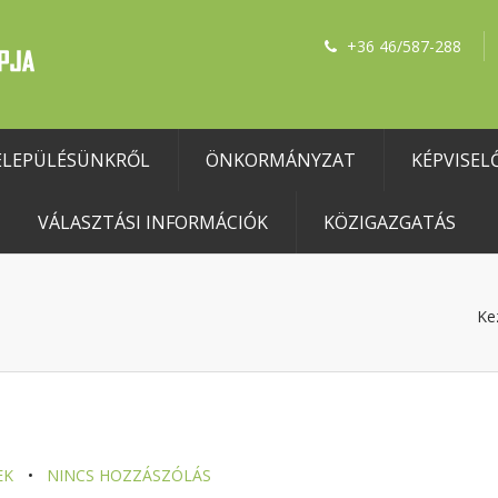
+36 46/587-288
ELEPÜLÉSÜNKRŐL
ÖNKORMÁNYZAT
KÉPVISEL
VÁLASZTÁSI INFORMÁCIÓK
KÖZIGAZGATÁS
Ke
EK
NINCS HOZZÁSZÓLÁS