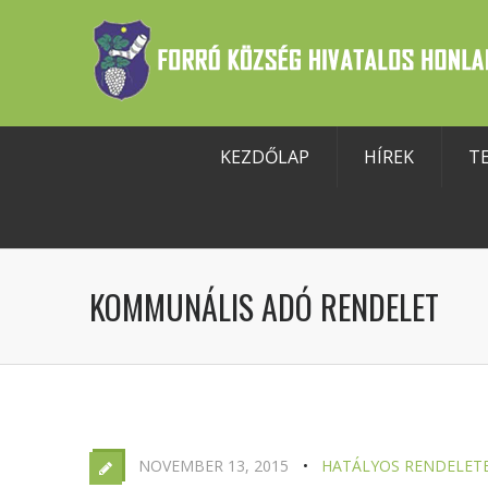
KEZDŐLAP
HÍREK
T
szköztár megnyitása
KOMMUNÁLIS ADÓ RENDELET
NOVEMBER 13, 2015
HATÁLYOS RENDELET