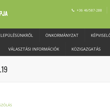
+36 46/587-288
ELEPÜLÉSÜNKRŐL
ÖNKORMÁNYZAT
KÉPVISEL
VÁLASZTÁSI INFORMÁCIÓK
KÖZIGAZGATÁS
.19
SZÓLÁS