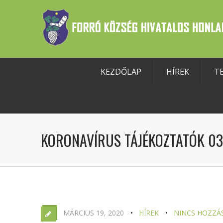
KEZDŐLAP
HÍREK
T
szköztár megnyitása
KORONAVÍRUS TÁJÉKOZTATÓK 03
MÁRCIUS 19, 2020
HÍREK
NINCS HOZZÁ