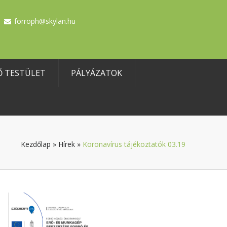
forroph@skylan.hu
Ő TESTÜLET
PÁLYÁZATOK
Kezdőlap
»
Hírek
»
Koronavírus tájékoztatók 03.19