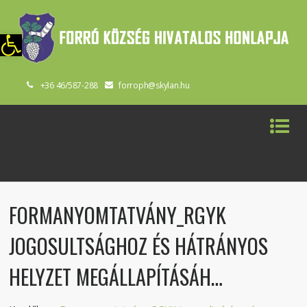
szköztár megnyitása
+36 46/587-288
forroph@skylan.hu
FORMANYOMTATVÁNY_RGYK
JOGOSULTSÁGHOZ ÉS HÁTRÁNYOS
HELYZET MEGÁLLAPÍTÁSÁH…