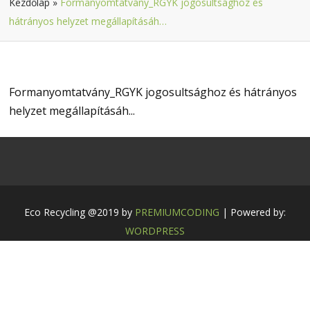
Kezdőlap
»
Formanyomtatvány_RGYK jogosultsághoz és
hátrányos helyzet megállapításáh…
Formanyomtatvány_RGYK jogosultsághoz és hátrányos
helyzet megállapításáh...
Eco Recycling @2019 by
PREMIUMCODING
| Powered by:
WORDPRESS