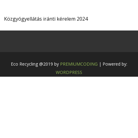
Közgyógyellátás iránti kérelem 2024
Eco Recycling @2019 by
PREMIUMCODING
| Powered by:
WORDPRESS