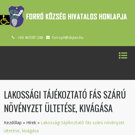
szköztár megnyitása
+36 46/587-288
forroph@skylan.hu
LAKOSSÁGI TÁJÉKOZTATÓ FÁS SZÁRÚ
NÖVÉNYZET ÜLTETÉSE, KIVÁGÁSA
Kezdőlap
»
Hírek
»
Lakossági tájékoztató fás szárú növényzet
ültetése, kivágása