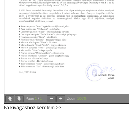
Page
1
/
1
Zoom
100%
Fa kivágáshoz kérelem >>